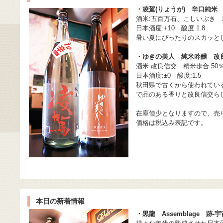
・凌駕(りょうが) 辛口純米 
酒米:五百万石、こしいぶき 精
日本酒度:+10 酸度:1.8
暑い夏にぴったりのスカッと
・ゆきの美人 純米吟醸 改良
酒米:改良信交 精米歩合:50
日本酒度:±0 酸度:1.5
秋田県で古くから使われてい
で品のある香りと改良信交ら
在庫僅少となりますので、売
価格は税込み表記です。
本日の新着情報
・黒龍 Assemblage 跡-