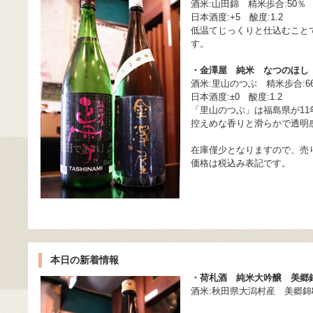
酒米:山田錦 精米歩合:50％
日本酒度:+5 酸度:1.2
低温てじっくりと仕込むこと
す。
・金澤屋 純米 なつのほ
酒米:里山のつぶ 精米歩合:6
日本酒度:±0 酸度:1.2
「里山のつぶ」は福島県が1
控えめな香りと滑らかで透明
在庫僅少となりますので、売
価格は税込み表記です。
本日の新着情報
・荷札酒 純米大吟醸 美郷
酒米:秋田県大潟村産 美郷錦8