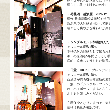
様々な年代の熟成させた日本
酒らしい香りや味わいの中に
・荷札酒 越淡麗 2026BY
1
酒米:新潟県産越淡麗80％使用
新潟県で大吟醸酒用として開
瑞々しく爽やかな味わいが楽
・シングルモルト御岳(おんた
アルコール度数:55％
本格焼酎の銘醸として知られ
キーの原酒を5年間じっくり
底的に追求して造られた珠玉
・日置 HIOKI ブレンデ
アルコール度数:40％
西酒造が誇る御岳蒸留所の麦
一無二の「シングル・ブレン
れ、ハイボールにするとさらに
ル】をお楽しみください。
在庫僅少となりますので、売
価格は税込み表記です。