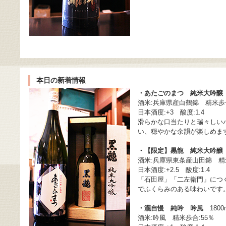
本日の新着情報
・あたごのまつ 純米大吟醸
酒米:兵庫県産白鶴錦 精米歩合
日本酒度:+3 酸度:1.4
滑らかな口当たりと瑞々しい
い、穏やかな余韻が楽しめま
・【限定】黒龍 純米大吟醸
酒米:兵庫県東条産山田錦 精米
日本酒度:+2.5 酸度:1.4
「石田屋」「二左衛門」につ
でふくらみのある味わいです
・瀧自慢 純吟 吟風
1800m
酒米:吟風 精米歩合:55％