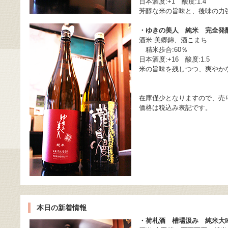
日本酒度:+1 酸度:1.4
芳醇な米の旨味と、後味の力
・ゆきの美人 純米 完全発
酒米:美郷錦、酒こまち
精米歩合:60％
日本酒度:+16 酸度:1.5
米の旨味を残しつつ、爽やか
在庫僅少となりますので、売
価格は税込み表記です。
本日の新着情報
・荷札酒 槽場汲み 純米大