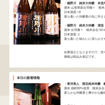
・楯野川 純米大吟醸 本流
酒米:山形県産出羽燦々 精米歩
日本酒度:+8
落ち着いた吟醸香の先に辛さ
・楯野川 純米大吟醸 清流
酒米:出羽燦々 精米歩合:50
日本酒度:-1
落ち着いた味わいに清らかさ
在庫僅少となりますので、売
価格は税込み表記です。
本日の新着情報
・東洋美人 限定純米吟醸 
酒米:雄町80%使用 精米歩合:
柔らかな吟醸香と爽やかな酸