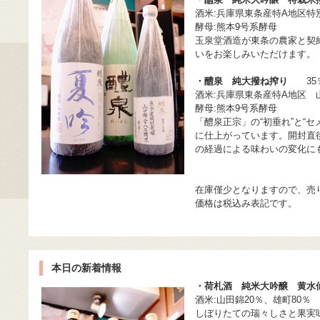
酒米:兵庫県東条産特A地区特
酵母:熊本9号系酵母
玉泉堂酒造が東条の農家と契約
いをお楽しみいただけます。
・醴泉 純大撥ね搾り
35％精
酒米:兵庫県東条産特A地区 
酵母:熊本9号系酵母
「醴泉正宗」の“初垂れ”と“
に仕上がっています。開封直
の経過による味わいの変化に
在庫僅少となりますので、売
価格は税込み表記です。
本日の新着情報
・荷札酒 純米大吟醸 黄水
酒米:山田錦20％、雄町80％ 
しぼりたての瑞々しさと果実