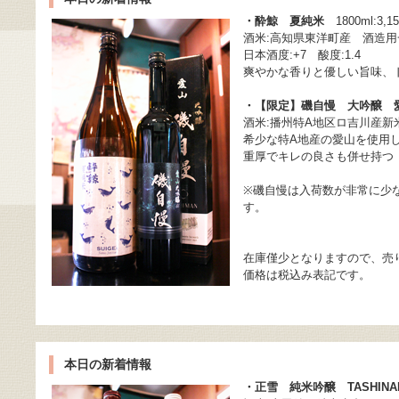
・酔鯨 夏純米
1800ml:3,1
酒米:高知県東洋町産 酒造用
日本酒度:+7 酸度:1.4
爽やかな香りと優しい旨味、
・【限定】磯自慢 大吟醸 
酒米:播州特A地区ロ吉川産新米
希少な特A地産の愛山を使用
重厚でキレの良さも併せ持つ
※磯自慢は入荷数が非常に少
す。
在庫僅少となりますので、売
価格は税込み表記です。
本日の新着情報
・正雪 純米吟醸 TASHIN