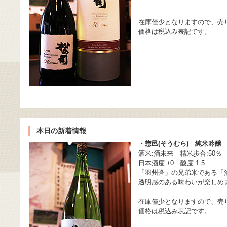
在庫僅少となりますので、売
価格は税込み表記です。
本日の新着情報
・惣邑(そうむら) 純米吟醸
酒米:酒未来 精米歩合:50％
日本酒度:±0 酸度:1.5
「羽州誉」の兄弟米である「
透明感のある味わいが楽しめ
在庫僅少となりますので、売
価格は税込み表記です。