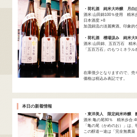
・荷札酒 純米大吟醸 月白(
酒米:山田錦100％使用 精米歩
日本酒度:+8
加茂錦流の淡麗爽酒。印象的
・荷札酒 槽場汲み 純米大
酒米:山田錦、五百万石 精米歩
「五百万石」のもつミネラル
在庫僅少となりますので、売
価格は税込み表記です。
本日の新着情報
・東洋美人 限定純米吟醸 
酒米:亀の尾80％ 精米歩合:4
「亀の尾（かめのお）」は、
この醇道一途は「完全無農薬