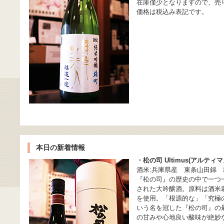
在庫僅少となりますので、売
価格は税込み表記です。
本日の新着情報
・松の司 Ultimus(アルティ
酒米:兵庫県産 東条山田錦 精
『松の司』の歴史の中で一つ
された大吟醸酒。原料は酒米
を使用。「根源的な」「究極の」と
いう名を冠した『松の司』の
の甘みや心地良い酸味が絶妙