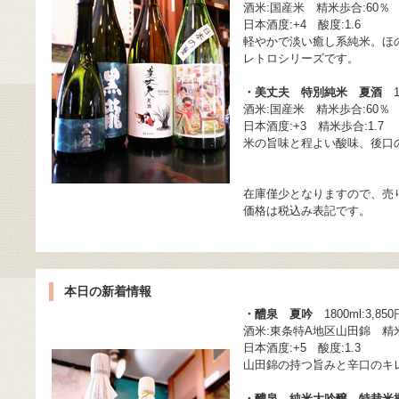
酒米:国産米 精米歩合:60％
日本酒度:+4 酸度:1.6
軽やかで淡い癒し系純米。ほ
レトロシリーズです。
・美丈夫 特別純米 夏酒
18
酒米:国産米 精米歩合:60％
日本酒度:+3 精米歩合:1.7
米の旨味と程よい酸味、後口
在庫僅少となりますので、売
価格は税込み表記です。
本日の新着情報
・醴泉 夏吟
1800ml:3,850
酒米:東条特A地区山田錦 精米
日本酒度:+5 酸度:1.3
山田錦の持つ旨みと辛口のキ
・醴泉 純米大吟醸 特栽米