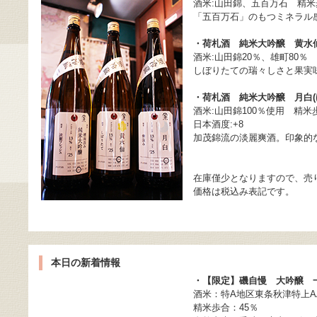
酒米:山田錦、五百万石 精米歩
「五百万石」のもつミネラル
・荷札酒 純米大吟醸 黄水
酒米:山田錦20％、雄町80％ 
しぼりたての瑞々しさと果実
・荷札酒 純米大吟醸 月白(
酒米:山田錦100％使用 精米歩
日本酒度:+8
加茂錦流の淡麗爽酒。印象的
在庫僅少となりますので、売
価格は税込み表記です。
本日の新着情報
・【限定】磯自慢 大吟醸 
酒米：特A地区東条秋津特上AA
精米歩合：45％