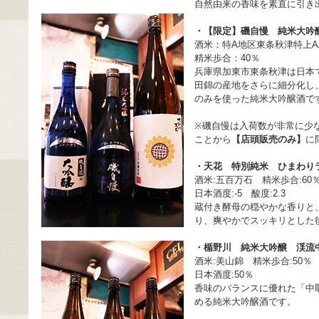
自然由来の香味を素直に引き
・【限定】磯自慢 純米大吟
酒米：特A地区東条秋津特上A
精米歩合：40％
兵庫県加東市東条秋津は日本
田錦の産地をさらに細分化し
のみを使った純米大吟醸酒で
※磯自慢は入荷数が非常に少
ことから
【店頭販売のみ】
に
・天花 特別純米 ひまわり
酒米:五百万石 精米歩合:60
日本酒度:-5 酸度:2.3
蔵付き酵母の穏やかな香りと
り、爽やかでスッキリとした
・楯野川 純米大吟醸 渓流
酒米:美山錦 精米歩合:50％
日本酒度:50％
香味のバランスに優れた「中
める純米大吟醸酒です。