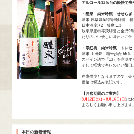
アルコール13％台の軽快で爽
・醴泉 純米吟醸 せせらぎ
酒米:岐阜県産特等飛騨誉 精米
日本酒度:+2 酸度:1.3
岐阜県産特等飛騨誉と金沢9
たりのいい優しい味わいに仕
・寒紅梅 純米吟醸 トレセ
酒米:山田錦 精米歩合:55％
スペイン語で「13」を意味
そして軽快でキレのいい後口
在庫僅少となりますので、売
価格は税込み表記です。
【お盆期間のご案内】
8月12日(水)～8月16日(日)
はお
よろしくお願い申し上げます
本日の新着情報