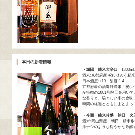
本日の新着情報
・城陽 純米大辛口
1800ml:
酒米:京都府産 祝(いわい) 精米
日本酒度:+10 酸度:1.4
京都府産の酒造好適米「祝(
が特徴の1001号酵母を用
な香りと、瑞々しい米の旨味
時間の経過とともにまとまっ
・今西 純米吟醸 朝日 火
酒米:岡山県産 朝日 精米歩合
洋ナシのような穏やかな吟醸