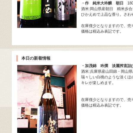
・作 純米大吟醸 朝日
18
酒米:岡山県産朝日 精米歩合:
ひかえめで上品な香り。さわ
在庫僅少となりますので、売
価格は税込み表記です。
本日の新着情報
・加茂錦 吟撰 淡麗搾直詰(
酒米:兵庫県産山田錦・岡山県産
瑞々しい白桃のような淡くほ
キレが楽しめます。
在庫僅少となりますので、売
価格は税込み表記です。