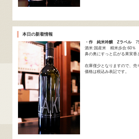
本日の新着情報
・作 純米吟醸 Zラベル
75
酒米:国産米 精米歩合:60％
鼻の奥にすっと広がる果実香
在庫僅少となりますので、売
価格は税込み表記です。