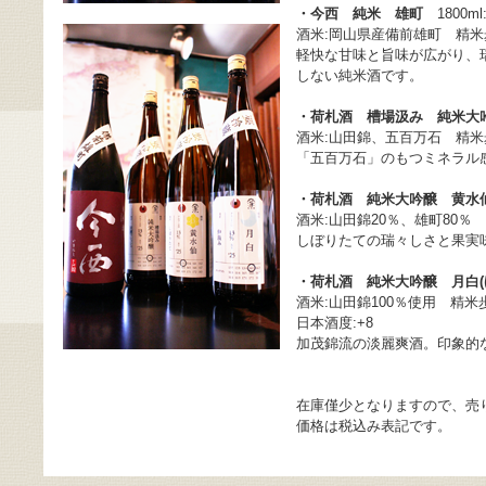
・今西 純米 雄町
1800ml:
酒米:岡山県産備前雄町 精米歩
軽快な甘味と旨味が広がり、
しない純米酒です。
・荷札酒 槽場汲み 純米大
酒米:山田錦、五百万石 精米歩
「五百万石」のもつミネラル
・荷札酒 純米大吟醸 黄水
酒米:山田錦20％、雄町80％ 
しぼりたての瑞々しさと果実
・荷札酒 純米大吟醸 月白(
酒米:山田錦100％使用 精米歩
日本酒度:+8
加茂錦流の淡麗爽酒。印象的
在庫僅少となりますので、売
価格は税込み表記です。