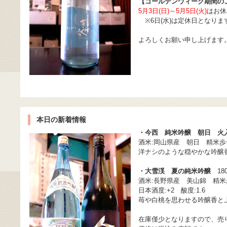
【ゴールデンウィーク期間の
5月3日(日)～5月5日(火)
はお休
※6日(水)は定休日となり
よろしくお願い申し上げます
本日の新着情報
・今西 純米吟醸 朝日 火
酒米:岡山県産 朝日 精米歩合
洋ナシのような穏やかな吟醸
・大雪渓 夏の純米吟醸
1800
酒米:長野県産 美山錦 精米歩
日本酒度:+2 酸度:1.6
苺や白桃を思わせる吟醸香と
在庫僅少となりますので、売