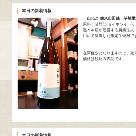
本日の新着情報
・山ねこ 麹米山田錦 芋焼酎
原料：甘藷(ジョイホワイト)、
黒木本店が運営する農業法人
用いて醸造した限定芋焼酎で
在庫僅少となりますので、売
価格は税込み表記です。
本日の新着情報