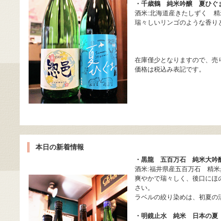
・千歳鶴 純米吟醸 夏ひぐ
酒米:北海道産きたしずく 精米
瑞々しいリンゴのような香り
在庫僅少となりますので、売
価格は税込み表記です。
本日の新着情報
・黒龍 五百万石 純米大吟
酒米:福井県産五百万石 精米歩
爽やかで瑞々しく、後口にほ
さい。
ラベルの絞り染めは、初夏の
・明鏡止水 純米 日本の夏