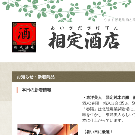
うますぎる地酒と本格
お知らせ・新着商品
本日の新着情報
・東洋美人 限定純米吟醸 
酒米:春陽 精米歩合:35％、5
「春陽」は北陸農業試験場に
味を生かし、東洋美人らしい
本に仕上がっています。
【暑い日に最適！