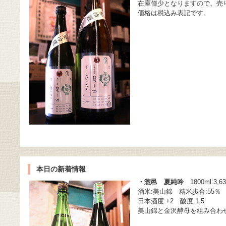
在庫僅少となりますので、売
価格は税込み表記です。
本日の新着情報
・惣邑 夏純吟
1800ml:3,6
酒米:美山錦 精米歩合:55％
日本酒度:+2 酸度:1.5
美山錦と金沢酵母を組み合わ