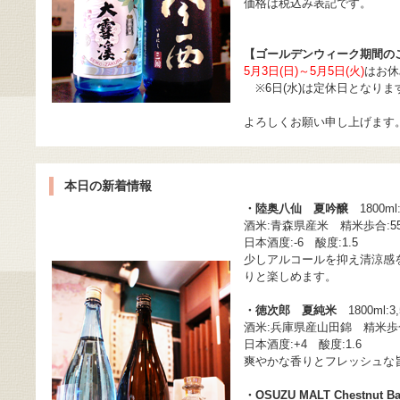
価格は税込み表記です。
【ゴールデンウィーク期間の
5月3日(日)～5月5日(火)
はお休
※6日(水)は定休日となり
よろしくお願い申し上げます
本日の新着情報
・陸奥八仙 夏吟醸
1800ml:
酒米:青森県産米 精米歩合:5
日本酒度:-6 酸度:1.5
少しアルコールを抑え清涼感
りと楽しめます。
・徳次郎 夏純米
1800ml:3
酒米:兵庫県産山田錦 精米歩合
日本酒度:+4 酸度:1.6
爽やかな香りとフレッシュな
・OSUZU MALT Chestnut