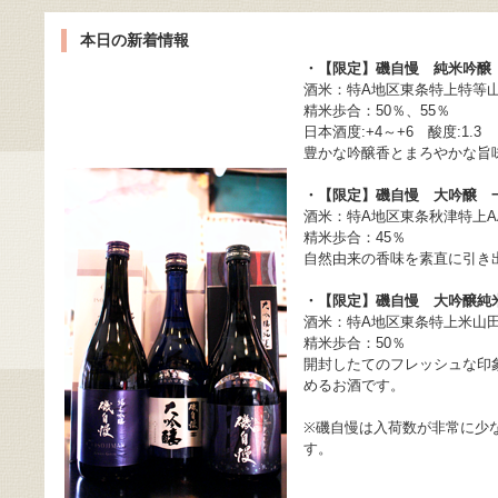
本日の新着情報
・【限定】磯自慢 純米吟醸
酒米：特A地区東条特上特等山
精米歩合：50％、55％
日本酒度:+4～+6 酸度:1.3
豊かな吟醸香とまろやかな旨
・【限定】磯自慢 大吟醸 
酒米：特A地区東条秋津特上AA
精米歩合：45％
自然由来の香味を素直に引き
・【限定】磯自慢 大吟醸純
酒米：特A地区東条特上米山田
精米歩合：50％
開封したてのフレッシュな印
めるお酒です。
※磯自慢は入荷数が非常に少
す。