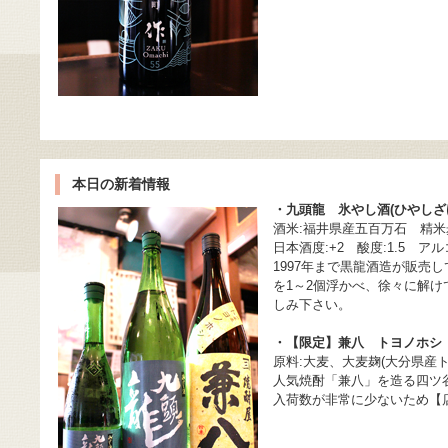
本日の新着情報
・九頭龍 氷やし酒(ひやしざ
酒米:福井県産五百万石 精米歩
日本酒度:+2 酸度:1.5 アル
1997年まで黒龍酒造が販売
を1～2個浮かべ、徐々に解
しみ下さい。
・【限定】兼八 トヨノホシ 
原料:大麦、大麦麹(大分県産
人気焼酎「兼八」を造る四ツ
入荷数が非常に少ないため【